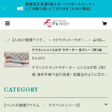
新宿京王百貨5階スポーツサポートコーナー
にてお取り扱いしております（人向け商品）
H
【人向け健康アイテ
＊テラホット・サポータ
ふくらは
O
ム ： テラホットシリ
ー / リカバリーウ
ぎサポ
M
ーズ・温熱治療器】
エア / 温熱器
ーター
テラホットふくらはぎ サポーター 杢グレー 2枚1組
E
¥4,400
テラックスホットサポーター ふくらはぎ用 2枚1
組 遠赤外線で血行促進！ 岩盤浴のように芯か
らポカポカ！ テラヘルツ遠赤外線を発する特殊
な生地「テラックス」を使ったサポーターです。遠
CATEGORY
赤外線による血行促進が期待できるだけでな
く、機能性ウェアとして日常使いできるよう、圧迫
【ペットの健康アイテム ： テラペットシリーズ】
感を軽減し着脱が容易にできるように設計。就