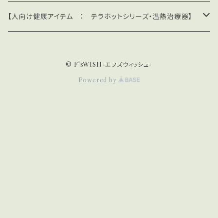
寝時にも快適に着用できる、ほどよいフィット感
＊遠赤外線で血行促進：テラペット・ケア・シリーズ
【人向け健康アイテム ： テラホットシリーズ・温熱治療器】
と履き心地を実現しました。 ------------------
---------------- 製品情報 ------------------
テラペットベッド
＊遮熱・放熱・UVカット・冷感：テラペット・クール・シリーズ
＊テラホット・サポーター / リカバリーウエア / 温熱器
---------------- ◼️素材・品質：綿55% ポリエ
ステル28% ポリウレタン15% ナイロン2% ◼️
© F'sWISH-エフズウィッシュ-
テラペットシーツ
テラペットクールシーツ
ひじサポーター
＊温熱治療器 (医療機器・クラス２)
カラー：杢グレー ◼️男女兼用 ◼️適応サイズ：足首
Powered by
回り22cm〜46cm、ひざ下回り22cm〜46cm
テラペットベッドカバー
テラペットクールカバー
ふくらはぎサポーター
赤外線ホットパック・ES型
◼️商品サイズ：丈30cm 上巾10cm 下巾10c
＊コリ取り指圧用品
m ---------------------------------- 取扱店
テラペットはらまき
テラペット・クールウエア
ひざサポーター
舗 ---------------------------------- 株式会
赤外線ホットパック・EM型
テラヘルツ人工鉱石・指圧粒
社 遠赤技研 〒399-8205長野県安曇野市豊科
テラペットウェア
テラペット・ネッククーラー
脚ロングサポーター
4471-1 TEL：0263-73-2613 FAX：0263-72-
赤外線ホットパック・EL型
8827 e-mail：
info@ensekigiken.co.jp
UR
テラペット・あったかねこ用ハンモック
テラペット・ねこ用クールハンモック
はらまき
L：https://ensekigiken.co.jp EC：https://en
赤外線ホットパック・LL型
sekigiken.official.ec
リカバリーウエア・シャツ
赤外線ホットパック・ベッドタイプ