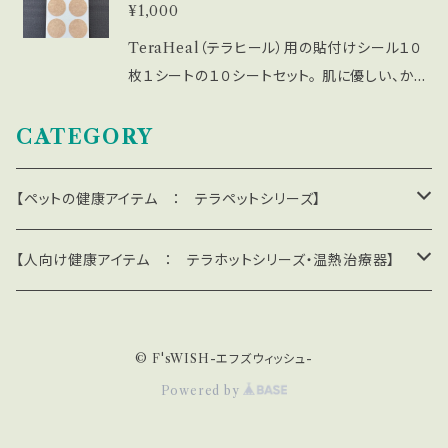
¥1,000
ヘルツ人工鉱石が生み出す遠赤外線効果！ 肌
に心地よい接触感で、身体の深部まで温め、血行
TeraHeal（テラヒール）用の貼付けシール１０
を促進します。コリや疲れをじんわり和らげ、癒し
枚１シートの１０シートセット。 肌に優しい、かぶ
の時間を提供します。 ✅ 指圧効果でリラックス！
れにくいシール材を使用しています。 直径２２ミ
テラヘルツ粒が適度な圧力をかけることで、筋
リ（１シート１０枚のシール）・１０シートセット
CATEGORY
肉をほぐし、リラックスさせます。デスクワークや
家事で発生する肩こりや腰痛に最適です。 ✅ 簡
【ペットの健康アイテム ： テラペットシリーズ】
単な使い方！ 専用の貼付シートで、身体の気に
なる部分にピッタリと貼るだけ。自宅で手軽にケ
＊遠赤外線で血行促進：テラペット・ケア・シリーズ
【人向け健康アイテム ： テラホットシリーズ・温熱治療器】
アができ、忙しい方にもぴったりです。 ✅ 一般医
療機器として安心の品質 医療機器登録を受け
テラペットベッド
＊遮熱・放熱・UVカット・冷感：テラペット・クール・シリーズ
＊テラホット・サポーター / リカバリーウエア / 温熱器
た商品ですので、安心してご使用いただけます。
毎日の健康維持にぜひご活用ください。 使用方
© F'sWISH-エフズウィッシュ-
テラペットシーツ
テラペットクールシーツ
ひじサポーター
法 1. お手入れしたい部分を清潔にし、乾かしま
＊温熱治療器 (医療機器・クラス２)
Powered by
す。 2. テラヘルツ粒を貼付シートに装着し、気に
テラペットベッドカバー
テラペットクールカバー
ふくらはぎサポーター
なる部分にしっかりと貼り付けます。 3. 1日1回
赤外線ホットパック・ES型
＊コリ取り指圧用品