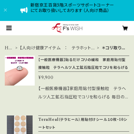
新宿京王百貨5階スポーツサポートコーナー
にてお取り扱いしております（人向け商品）
HO
【人向け健康アイテム ： テラホットシ
＊コリ取り指
ME
リーズ・温熱治療器】
圧用品
【一般医療機器】貼るだけコリの緩和 家庭用貼付型
接触粒 テラヘルツ人工鉱石指圧粒でコリを和らげる
¥9,900
【一般医療機器】家庭用貼付型接触粒 テラヘ
ルツ人工鉱石指圧粒でコリを和らげる 毎日の健
康管理に欠かせない、画期的なアイテムが登場！
テラヘルツ人工鉱石を使用したこの接触粒は、
TeraHeal（テラヒール）用貼付けシール１０枚・10シ
心地よい刺激でコリを緩和し、身体をリフレッシ
ートセット
ュさせるサポートをします。 商品の特徴 ✅ テラ