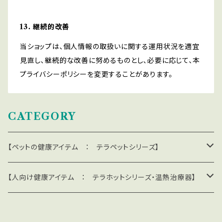
13. 継続的改善
当ショップは、個人情報の取扱いに関する運用状況を適宜
見直し、継続的な改善に努めるものとし、必要に応じて、本
プライバシーポリシーを変更することがあります。
CATEGORY
【ペットの健康アイテム ： テラペットシリーズ】
＊遠赤外線で血行促進：テラペット・ケア・シリーズ
【人向け健康アイテム ： テラホットシリーズ・温熱治療器】
テラペットベッド
＊遮熱・放熱・UVカット・冷感：テラペット・クール・シリーズ
＊テラホット・サポーター / リカバリーウエア / 温熱器