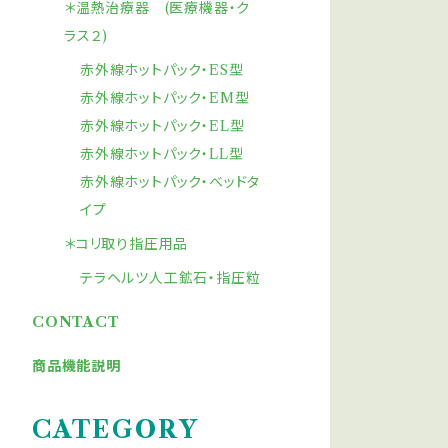
＊温熱治療器 (医療機器・ク
ラス２)
赤外線ホットパック・ES型
赤外線ホットパック・EM型
赤外線ホットパック・EL型
赤外線ホットパック・LL型
赤外線ホットパック・ベッドタ
イプ
＊コリ取り指圧用品
テラヘルツ人工鉱石・指圧粒
CONTACT
商品機能説明
CATEGORY