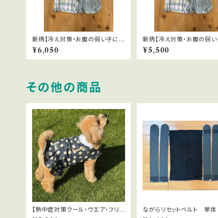
新柄【冷え対策・お腹の弱い子に】
新柄【冷え対策・お腹の弱い
テラペットはらまき 全５色 Mサ
テラペットはらまき 全５色
¥6,050
¥5,500
イズ
イズ
その他の商品
【熱中症対策クール・ウエア・フリル
ながらリセットベルト 単体
付】暑い夏に！遮熱・放熱・UVカッ
トを体に巻き付け密着させ