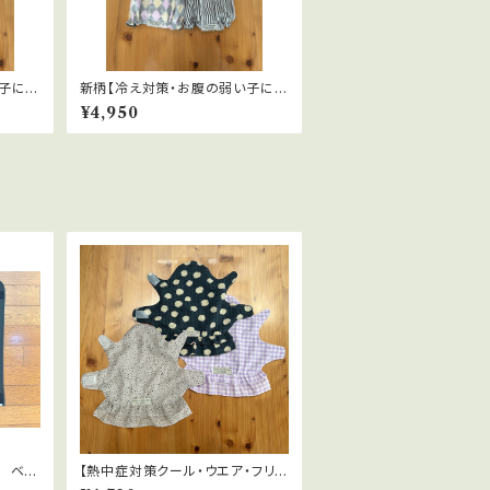
子に】
新柄【冷え対策・お腹の弱い子に】
 Sサ
テラペットはらまき 全５色 SSサ
¥4,950
イズ
 ベル
【熱中症対策クール・ウエア・フリル
る温熱
付】暑い夏に！遮熱・放熱・UVカッ