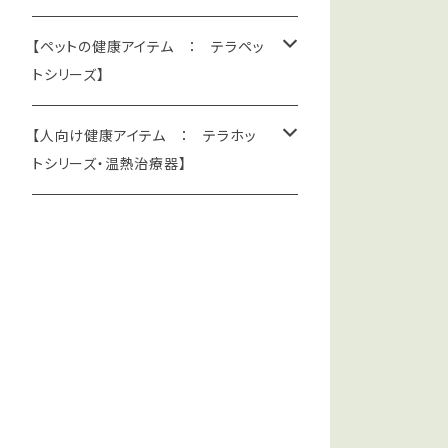
【ペットの健康アイテム ： テラペッ
トシリーズ】
＊遠赤外線で血行促進：テラペット・
【人向け健康アイテム ： テラホッ
ケア・シリーズ
トシリーズ・温熱治療器】
テラペットベッド
＊遮熱・放熱・UVカット・冷感：テラペ
＊テラホット・サポーター / リカバ
ット・クール・シリーズ
リーウエア / 温熱器
テラペットシーツ
テラペットクールシーツ
ひじサポーター
＊温熱治療器 (医療機器・クラス２)
テラペットベッドカバー
テラペットクールカバー
ふくらはぎサポーター
赤外線ホットパック・ES型
＊コリ取り指圧用品
テラペットはらまき
テラペット・クールウエア
ひざサポーター
赤外線ホットパック・EM型
テラヘルツ人工鉱石・指圧粒