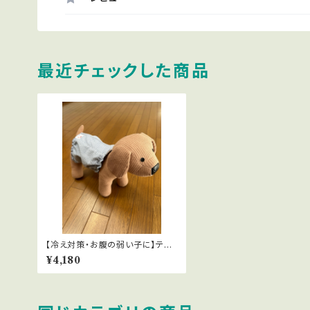
最近チェックした商品
【冷え対策・お腹の弱い子に】テラ
ペットはらまき 全4色 SSサイズ
¥4,180