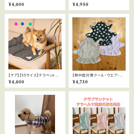
ェア｜全３色
に】テラペットはらまき 全５
¥4,400
¥4,950
色 SSサイズ
【ケア】【SSサイズ】テラペットシ
【熱中症対策クール・ウエア・フ
ーツ｜全3色
リル付】暑い夏に！遮熱・放熱・U
¥4,400
¥4,730
Vカット クール・ウエア SSサ
イズ