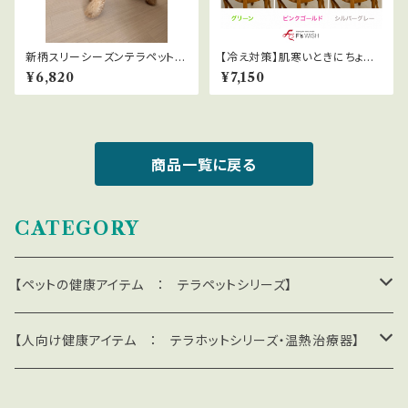
新柄スリーシーズンテラペットウ
【冷え対策】肌寒いときにちょう
エア（夏のエアコン対策） 全4
どいい テラブランケット Lサ
¥6,820
¥7,150
色Mサイズ
イズ
商品一覧に戻る
CATEGORY
【ペットの健康アイテム ： テラペットシリーズ】
＊遠赤外線で血行促進：テラペット・ケア・シリーズ
【人向け健康アイテム ： テラホットシリーズ・温熱治療器】
テラペットベッド
＊遮熱・放熱・UVカット・冷感：テラペット・クール・シリーズ
＊テラホット・サポーター / リカバリーウエア / 温熱器