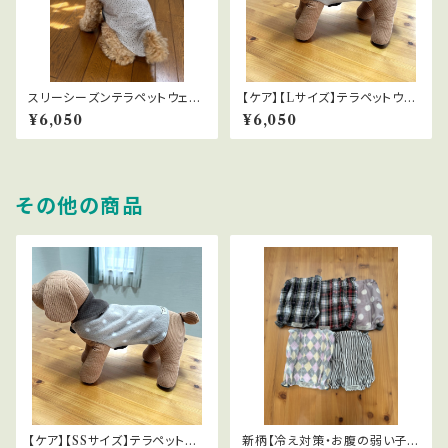
スリーシーズンテラペットウェア
【ケア】【Lサイズ】テラペットウェ
（夏のエアコン対策）｜全4色
ア｜全３色
¥6,050
¥6,050
Lサイズ
その他の商品
【ケア】【SSサイズ】テラペットウ
新柄【冷え対策・お腹の弱い子