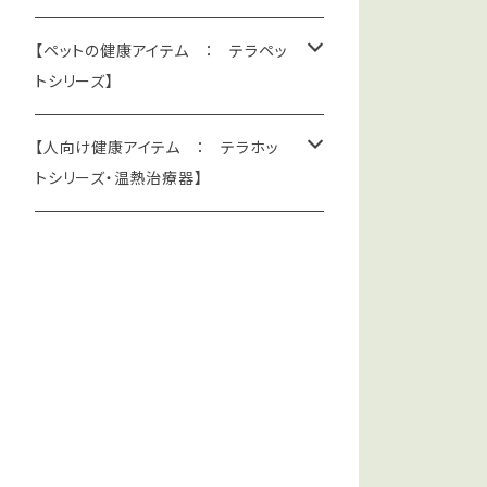
【ペットの健康アイテム ： テラペッ
トシリーズ】
＊遠赤外線で血行促進：テラペット・
【人向け健康アイテム ： テラホッ
ケア・シリーズ
トシリーズ・温熱治療器】
テラペットベッド
＊遮熱・放熱・UVカット・冷感：テラペ
＊テラホット・サポーター / リカバ
ット・クール・シリーズ
リーウエア / 温熱器
テラペットシーツ
テラペットクールシーツ
ひじサポーター
＊温熱治療器 (医療機器・クラス２)
テラペットベッドカバー
テラペットクールカバー
ふくらはぎサポーター
赤外線ホットパック・ES型
＊コリ取り指圧用品
テラペットはらまき
テラペット・クールウエア
ひざサポーター
赤外線ホットパック・EM型
テラヘルツ人工鉱石・指圧粒