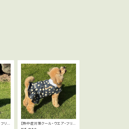
・フリル
【熱中症対策クール・ウエア・フリル
Vカッ
付】暑い夏に！遮熱・放熱・UVカッ