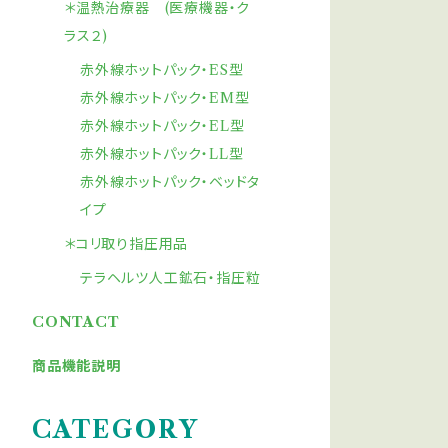
＊温熱治療器 (医療機器・ク
ラス２)
赤外線ホットパック・ES型
赤外線ホットパック・EM型
赤外線ホットパック・EL型
赤外線ホットパック・LL型
赤外線ホットパック・ベッドタ
イプ
＊コリ取り指圧用品
テラヘルツ人工鉱石・指圧粒
CONTACT
商品機能説明
CATEGORY