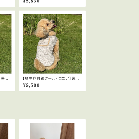
¥5,830
ズ
ト クール・ウエア Mサイズ
】暑い
【熱中症対策クール・ウエア】暑い
 クー
夏に！遮熱・放熱・UVカット クー
¥5,500
剤ポケ
ル・ウエア Mサイズ